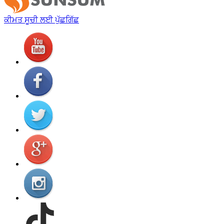
ਕੀਮਤ ਸੂਚੀ ਲਈ ਪੁੱਛਗਿੱਛ